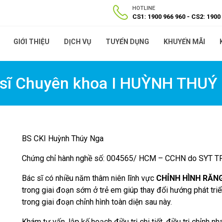
HOTLINE
CS1: 1900 966 960
CS2: 1900
GIỚI THIỆU
DỊCH VỤ
TUYỂN DỤNG
KHUYẾN MÃI
 sĩ Chuyên khoa I HUỲNH THUÝ
BS CKI Huỳnh Thúy Nga
Chứng chỉ hành nghề số: 004565/ HCM – CCHN do SYT T
Bác sĩ có nhiều năm thâm niên lĩnh vực
CHỈNH HÌNH RĂN
trong giai đoạn sớm ở trẻ em giúp thay đổi hướng phát triể
trong giai đoạn chỉnh hình toàn diện sau này.
Khám tư vấn, lập kế hoạch điều trị chi tiết, điều trị chỉnh n