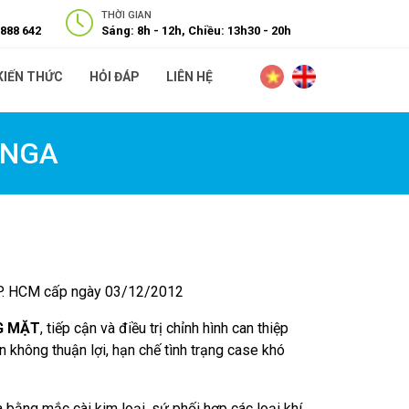
THỜI GIAN
 888 642
Sáng: 8h - 12h, Chiều: 13h30 - 20h
KIẾN THỨC
HỎI ĐÁP
LIÊN HỆ
 NGA
P. HCM cấp ngày 03/12/2012
G MẶT
, tiếp cận và điều trị chỉnh hình can thiệp
n không thuận lợi, hạn chế tình trạng case khó
ha bằng mắc cài kim loại, sứ phối hợp các loại khí