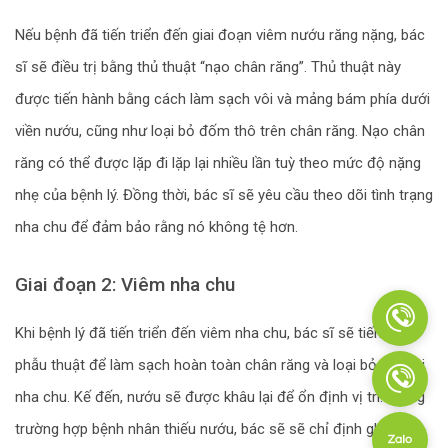
Nếu bệnh đã tiến triển đến giai đoạn viêm nướu răng nặng, bác
sĩ sẽ điều trị bằng thủ thuật “nạo chân răng”. Thủ thuật này
được tiến hành bằng cách làm sạch vôi và mảng bám phía dưới
viền nướu, cũng như loại bỏ đốm thô trên chân răng. Nạo chân
răng có thể được lặp đi lặp lại nhiều lần tuỳ theo mức độ nặng
nhẹ của bệnh lý. Đồng thời, bác sĩ sẽ yêu cầu theo dõi tình trạng
nha chu để đảm bảo rằng nó không tệ hơn.
Giai đoạn 2: Viêm nha chu
Khi bệnh lý đã tiến triển đến viêm nha chu, bác sĩ sẽ tiến hành
phẫu thuật để làm sạch hoàn toàn chân răng và loại bỏ các túi
nha chu. Kế đến, nướu sẽ được khâu lại để ổn định vị trí. Trong
trường hợp bệnh nhân thiếu nướu, bác sẽ sẽ chỉ định ghép