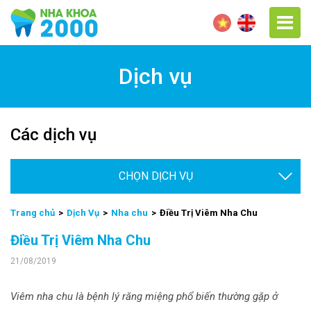
Dịch vụ
Các dịch vụ
Chọn
Trang chủ
Dịch Vụ
Nha chu
Điều Trị Viêm Nha Chu
Điều Trị Viêm Nha Chu
21/08/2019
Viêm nha chu là bệnh lý răng miệng phổ biến thường gặp ở