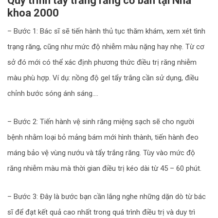
Quy trình tẩy trắng răng cơ bản tại Nha
khoa 2000
– Bước 1: Bác sĩ sẽ tiến hành thủ tục thăm khám, xem xét tình
trạng răng, cũng như mức độ nhiễm màu nặng hay nhẹ. Từ cơ
sở đó mới có thể xác định phương thức điều trị răng nhiễm
màu phù hợp. Ví dụ: nồng độ gel tẩy trắng cần sử dụng, điều
chỉnh bước sóng ánh sáng….
– Bước 2: Tiến hành vệ sinh răng miệng sạch sẽ cho người
bệnh nhằm loại bỏ mảng bám mới hình thành, tiến hành đeo
máng bảo vệ vùng nướu và tẩy trắng răng. Tùy vào mức độ
răng nhiễm màu mà thời gian điều trị kéo dài từ 45 – 60 phút.
– Bước 3: Đây là bước bạn cần lắng nghe những dặn dò từ bác
sĩ để đạt kết quả cao nhất trong quá trình điều trị và duy trì