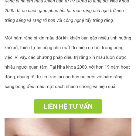
Răng bị nhiễm màu khiến bạn tự ti? Đừng lo lắng bởi Nha Khoa
2000 đã có cách giúp phục hồi lại màu răng của bạn trở nên
trắng sáng và rạng rỡ hơn với công nghệ tẩy trắng răng.
Một hàm răng bị xỉn màu đôi khi khiến bạn gặp nhiều tình huống
khó xử, thiếu tự tin cũng như mất đi nhiều cơ hội trong công
việc. Vì vậy, các phương pháp điều trị răng xỉn màu luôn được
nhiều người quan tâm. Tại Nha khoa 2000, với hơn 19 năm hoạt
động, chúng tôi tự tin trao lại cho bạn nụ cười với hàm răng
sáng bóng đều màu một cách nhanh chóng và hiệu quả.
LIÊN HỆ TƯ VẤN