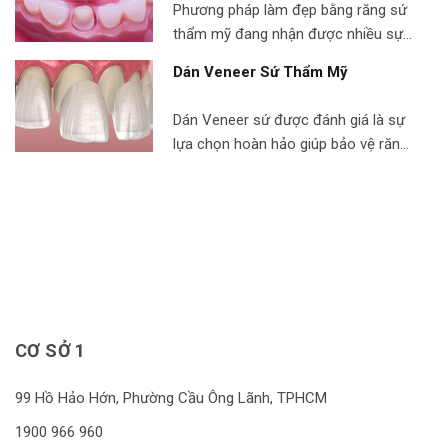
Phương pháp làm đẹp bằng răng sứ
khoa, bạn hoàn toàn có thể tin
thẩm mỹ đang nhận được nhiều sự
tưởng vào chất lượng dịch vụ hàm
quan tâm từ phía khách hàng nhờ sở
giả tháo […]
Dán Veneer Sứ Thẩm Mỹ
hữu loạt ưu điểm vượt trội. Bọc răng
sứ tại Nha Khoa 2000 không chỉ
Dán Veneer sứ được đánh giá là sự
đem đến niềm tin về chất lượng dịch
lựa chọn hoàn hảo giúp bảo vệ răng,
vụ mà còn đem lại cho khách hàng
mang lại sự tự tin cũng như vẻ đẹp
nụ cười […]
thẩm mỹ cho hàm răng của bạn.
Đây là công nghệ thẩm mỹ tân tiến
nhất của Đức, cho bạn kết quả chỉ
trong 1-3 ngày với độ bền cao, […]
CƠ SỞ 1
99 Hồ Hảo Hớn, Phường Cầu Ông Lãnh, TPHCM
1900 966 960