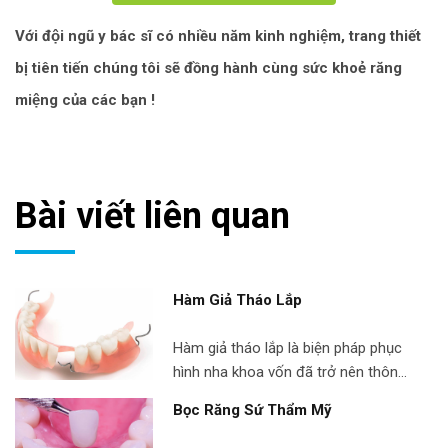
Với đội ngũ y bác sĩ có nhiều năm kinh nghiệm, trang thiết
bị tiên tiến chúng tôi sẽ đồng hành cùng sức khoẻ răng
miệng của các bạn !
Bài viết liên quan
Hàm Giả Tháo Lắp
Hàm giả tháo lắp là biện pháp phục
hình nha khoa vốn đã trở nên thông
dụng và được nhiều người ưu ái nhờ
Bọc Răng Sứ Thẩm Mỹ
loạt các ưu điểm nổi bật. Với hơn 19
năm kinh nghiệm trong ngành nha