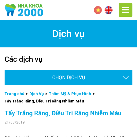
Dịch vụ
Các dịch vụ
Chọn
Trang chủ
Dịch Vụ
Thẩm Mỹ & Phục Hình
Tẩy Trắng Răng, Điều Trị Răng Nhiễm Màu
Tẩy Trắng Răng, Điều Trị Răng Nhiễm Màu
21/08/2019