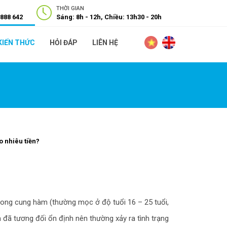
THỜI GIAN
 888 642
Sáng: 8h - 12h, Chiều: 13h30 - 20h
KIẾN THỨC
HỎI ĐÁP
LIÊN HỆ
o nhiêu tiền?
trong cung hàm (thường mọc ở độ tuổi 16 – 25 tuổi,
 đã tương đối ổn định nên thường xảy ra tình trạng