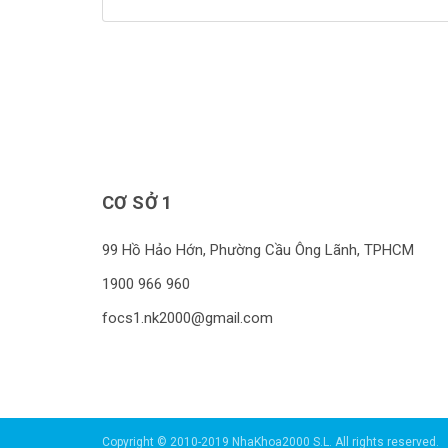
khôn. Với sự tiến hóa của con người thì xương
hàm con người ngày còn nhỏ lại trong khi răng
không thay đổi nhiều […]
CƠ SỞ 1
99 Hồ Hảo Hớn, Phường Cầu Ông Lãnh, TPHCM
1900 966 960
focs1.nk2000@gmail.com
Copyright © 2010-2019 NhaKhoa2000 S.L. All rights reserved.