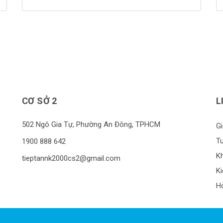
lý để đảm bảo không bị nhiễm trùng cũng như
đẩy nhanh tốc độ lành thương. 1. Cách chăm
sóc sau khi nhổ răng khôn: Chú […]
CƠ SỞ 2
L
502 Ngô Gia Tự, Phường An Đông, TPHCM
Gi
T
1900 888 642
K
tieptannk2000cs2@gmail.com
Ki
H