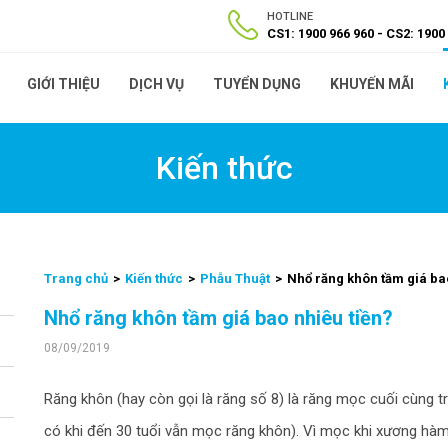
HOTLINE
CS1: 1900 966 960
CS2: 1900
GIỚI THIỆU
DỊCH VỤ
TUYỂN DỤNG
KHUYẾN MÃI
Kiến thức
Trang chủ
Kiến thức
Phẫu Thuật
Nhổ răng khôn tầm giá ba
Nhổ răng khôn tầm giá bao nhiêu tiền?
08/09/2019
Răng khôn (hay còn gọi là răng số 8) là răng mọc cuối cùng 
có khi đến 30 tuổi vẫn mọc răng khôn). Vì mọc khi xương hàm