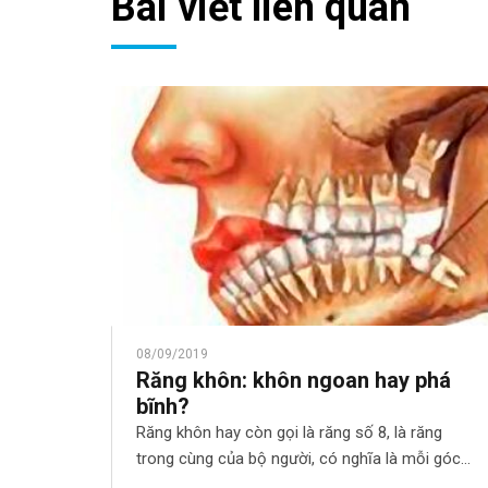
Bài viết liên quan
08/09/2019
Răng khôn: khôn ngoan hay phá
bĩnh?
Răng khôn hay còn gọi là răng số 8, là răng
trong cùng của bộ người, có nghĩa là mỗi góc
hàm trên, dưới, trái, phải, chúng ta có một răng