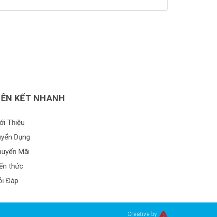
khử khuẩn tuyệt đối. Nha sỹ không tiên liệu
được những vấn đề xảy ra sau khi nhổ răng,
đặc biệt là với những trường hợp phức tạp […]
IÊN KẾT NHANH
ới Thiệu
uyển Dụng
huyến Mãi
ến thức
ỏi Đáp
Creative by