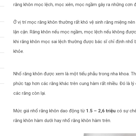
răng khôn mọc lệch, mọc xiên, mọc ngầm gây ra những cơn đ
Ở vị trí mọc răng khôn thường rất khó vệ sinh răng miệng nên 
lận cận. Răng khôn nếu mọc ngầm, mọc lệch nếu không được 
khi răng khôn mọc sai lệch thường được bác sĩ chỉ định nhổ
khỏe.
Nhổ răng khôn được xem là một tiểu phẫu trong nha khoa. Th
phức tạp hơn các răng khác trên cung hàm rất nhiều. Đó là lý 
các răng còn lại.
Chọn chủ đề
Mức giá nhổ răng khôn dao động từ
1.5 – 2,6 triệu
có sự chên
răng khôn hàm dưới hay nhổ răng khôn hàm trên.