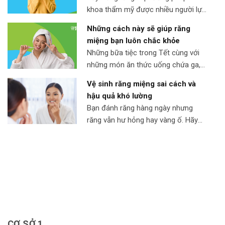
khoa thẩm mỹ được nhiều người lựa
chọn để sở hữu nụ cười trắng sáng.
Những cách này sẽ giúp răng
Nhưng để giữ răng trắng lâu dài cần
miệng bạn luôn chắc khỏe
có một chế độ chăm sóc răng sau
Những bữa tiệc trong Tết cùng với
khi tẩy trắng. Lựa chọn thực phẩm
những món ăn thức uống chứa ga,
phù hợp Tất cả những thức ăn hay
cồn hay đồ ngọt,… gây ảnh hưởng
đồ uống […]
Vệ sinh răng miệng sai cách và
không hề nhẹ đến sức khỏe răng
hậu quả khó lường
miệng của chúng ta. Đồng thời trong
Bạn đánh răng hàng ngày nhưng
giai đoạn dịch bệnh nguy hiểm như
răng vẫn hư hỏng hay vàng ố. Hãy
hiện nay, việc tăng cường sức khỏe
xem lại bạn đã vệ sinh răng miệng
cho cơ thể là điều vô […]
đúng cách chưa . Vì chỉ cần những
sai sót nhỏ cũng có thể dẫn đến
hậu quả khó lường đấy. Bệnh lý răng
miệng Các bệnh về nướu Khi bạn vệ
sinh […]
CƠ SỞ 1