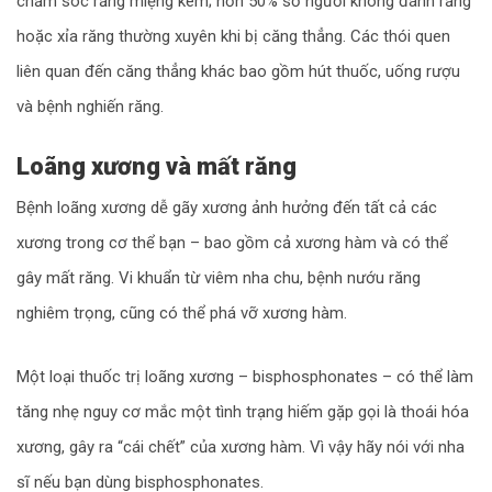
chăm sóc răng miệng kém; hơn 50% số người không đánh răng
hoặc xỉa răng thường xuyên khi bị căng thẳng. Các thói quen
liên quan đến căng thẳng khác bao gồm hút thuốc, uống rượu
và bệnh nghiến răng.
Loãng xương và mất răng
Bệnh loãng xương dễ gãy xương ảnh hưởng đến tất cả các
xương trong cơ thể bạn – bao gồm cả xương hàm và có thể
gây mất răng. Vi khuẩn từ viêm nha chu, bệnh nướu răng
nghiêm trọng, cũng có thể phá vỡ xương hàm.
Một loại thuốc trị loãng xương – bisphosphonates – có thể làm
tăng nhẹ nguy cơ mắc một tình trạng hiếm gặp gọi là thoái hóa
xương, gây ra “cái chết” của xương hàm. Vì vậy hãy nói với nha
sĩ nếu bạn dùng bisphosphonates.