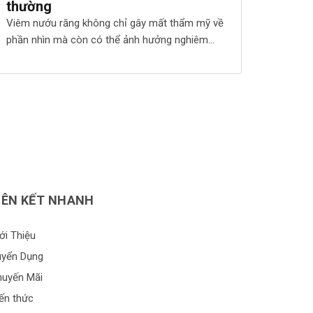
thường
Viêm nướu răng không chỉ gây mất thẩm mỹ về
phần nhìn mà còn có thể ảnh hưởng nghiêm
trọng đến sức khỏe răng miệng, thậm chí gây
mất răng. Nguyên nhân gây viêm nướu răng
Mảng bám là nguyên nhân chính của bệnh viêm
nướu răng. Tuy nhiên, một số yếu tố khác cũng
[…]
IÊN KẾT NHANH
ới Thiệu
uyển Dụng
huyến Mãi
ến thức