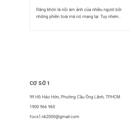
Răng khôn là nỗi ám ảnh của nhiều người bởi
những phiền toái mà nó mang lại. Tuy nhiên
không phải chiếc răng khôn nào cũng “ngu” và
ta không cần phải loại bỏ chúng. Răng khôn là
gì? Răng khôn là răng hàm số 8, răng hàm là
răng cứng nhất, rộng nhất có […]
CƠ SỞ 1
99 Hồ Hảo Hớn, Phường Cầu Ông Lãnh, TPHCM
1900 966 960
focs1.nk2000@gmail.com