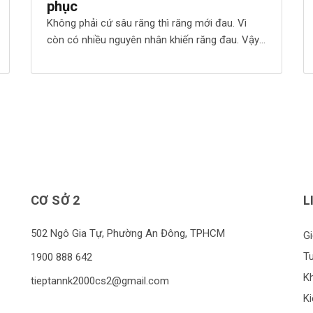
phục
Không phải cứ sâu răng thì răng mới đau. Vì
còn có nhiều nguyên nhân khiến răng đau. Vậy
đó là gì và cách khắc phục như thế nào cho
hiệu quả? Tại sao răng đau? Sâu răng Có lẽ sâu
răng là nguyên nhân đầu tiên ta nghĩ đến khi
một chiếc răng đau. […]
CƠ SỞ 2
L
502 Ngô Gia Tự, Phường An Đông, TPHCM
Gi
T
1900 888 642
K
tieptannk2000cs2@gmail.com
Ki