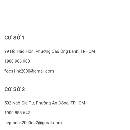
nhiều tác hại vô cùng nguy hiểm
không chỉ về răng miệng mà còn
trên toàn bộ cơ […]
CƠ SỞ 1
99 Hồ Hảo Hớn, Phường Cầu Ông Lãnh, TPHCM
1900 966 960
focs1.nk2000@gmail.com
CƠ SỞ 2
502 Ngô Gia Tự, Phường An Đông, TPHCM
1900 888 642
tieptannk2000cs2@gmail.com