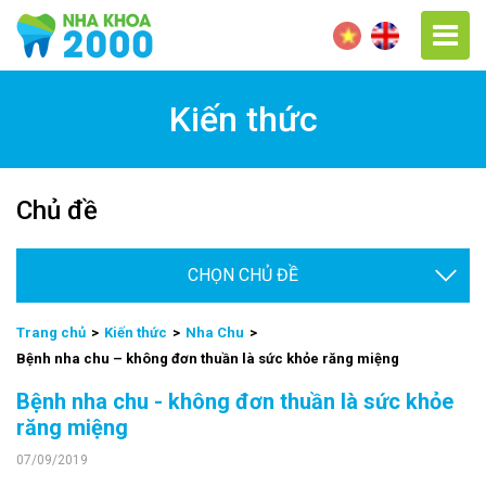
Kiến thức
Chủ đề
Chọ
Trang chủ
Kiến thức
Nha Chu
Bệnh nha chu – không đơn thuần là sức khỏe răng miệng
Bệnh nha chu - không đơn thuần là sức khỏe
răng miệng
07/09/2019