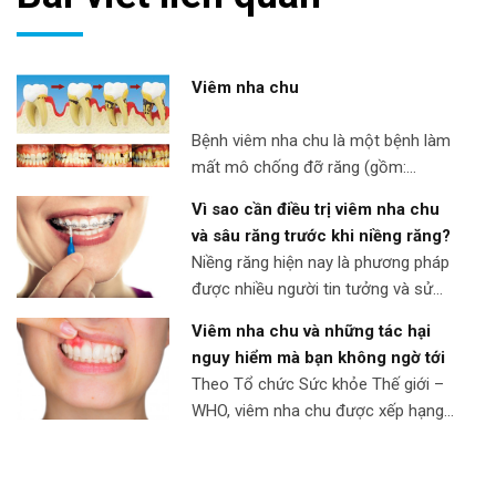
Viêm nha chu
Bệnh viêm nha chu là một bệnh làm
mất mô chống đỡ răng (gồm:
xương, nướu, dây chằng nha chu).
Vì sao cần điều trị viêm nha chu
Bệnh nha chu tiến triển qua nhiều
và sâu răng trước khi niềng răng?
giai đoạn khác nhau, và tùy thuộc
Niềng răng hiện nay là phương pháp
vào giai đoạn tiến triển của bệnh mà
được nhiều người tin tưởng và sử
kết quả điều trị đạt được cũng khác
dụng để lấy lại nụ cười đẹp và sự tự
nhau. Các giai đoạn phát […]
Viêm nha chu và những tác hại
tin. Tuy nhiên, không phải ai cũng sở
nguy hiểm mà bạn không ngờ tới
hữu hàm răng sạch khoẻ để có thể
Theo Tổ chức Sức khỏe Thế giới –
áp dụng phương pháp này ngay.
WHO, viêm nha chu được xếp hạng
Trước khi thực hiện, các chuyên gia
thứ 11 trong những căn bệnh phổ
khuyên rằng […]
biến nhất toàn cầu. Thế nhưng, ít ai
biết rằng căn bệnh này tiềm tàng