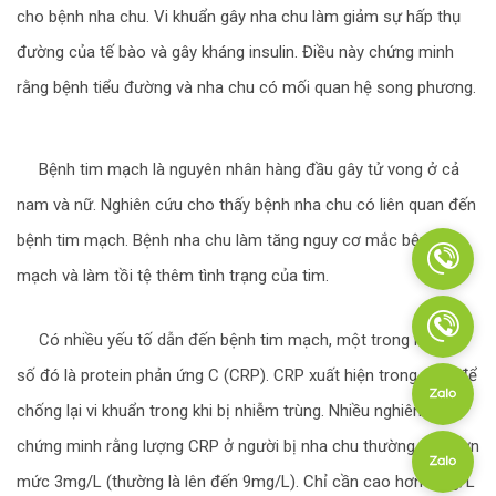
cho bệnh nha chu. Vi khuẩn gây nha chu làm giảm sự hấp thụ
đường của tế bào và gây kháng insulin. Điều này chứng minh
rằng bệnh tiểu đường và nha chu có mối quan hệ song phương.
Bệnh tim mạch là nguyên nhân hàng đầu gây tử vong ở cả
nam và nữ. Nghiên cứu cho thấy bệnh nha chu có liên quan đến
bệnh tim mạch. Bệnh nha chu làm tăng nguy cơ mắc bệnh tim
mạch và làm tồi tệ thêm tình trạng của tim.
Có nhiều yếu tố dẫn đến bệnh tim mạch, một trong những
số đó là protein phản ứng C (CRP). CRP xuất hiện trong máu để
chống lại vi khuẩn trong khi bị nhiễm trùng. Nhiều nghiên cứu
chứng minh rằng lượng CRP ở người bị nha chu thường cao hơn
mức 3mg/L (thường là lên đến 9mg/L). Chỉ cần cao hơn 3mg/L