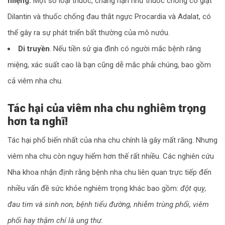
miệng.
Một số loại thuốc, chẳng hạn như thuốc chống co giật
Dilantin và thuốc chống đau thắt ngực Procardia và Adalat, có
thể gây ra sự phát triển bất thường của mô nướu.
Di truyền
. Nếu tiền sử gia đình có người mắc bệnh răng
miệng, xác suất cao là bạn cũng dễ mắc phải chúng, bao gồm
cả viêm nha chu.
Tác hại của viêm nha chu nghiêm trọng
hơn ta nghĩ!
Tác hại phổ biến nhất của nha chu chính là gây mất răng. Nhưng
viêm nha chu còn nguy hiểm hơn thế rất nhiều. Các nghiên cứu
Nha khoa nhận định rằng bệnh nha chu liên quan trực tiếp đến
nhiều vấn đề sức khỏe nghiêm trọng khác bao gồm:
đột quỵ,
đau tim và sinh non, bệnh tiểu đường, nhiễm trùng phổi, viêm
phổi hay thậm chí là ung thư.