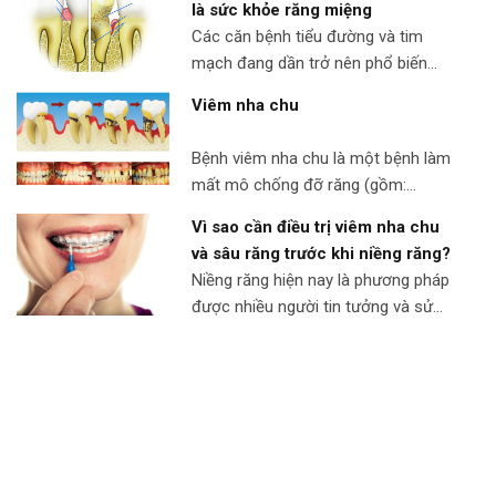
là sức khỏe răng miệng
Các căn bệnh tiểu đường và tim
mạch đang dần trở nên phổ biến
trong dân số ở độ tuổi trung niên.
Viêm nha chu
Tuy nhiên, còn một căn bệnh khác
không những ảnh hưởng đến hơn
Bệnh viêm nha chu là một bệnh làm
50% số người trưởng thành trên thế
mất mô chống đỡ răng (gồm:
giới mà còn tác động đến tim mạch
xương, nướu, dây chằng nha chu).
và lượng đường trong máu. […]
Vì sao cần điều trị viêm nha chu
Bệnh nha chu tiến triển qua nhiều
và sâu răng trước khi niềng răng?
giai đoạn khác nhau, và tùy thuộc
Niềng răng hiện nay là phương pháp
vào giai đoạn tiến triển của bệnh mà
được nhiều người tin tưởng và sử
kết quả điều trị đạt được cũng khác
dụng để lấy lại nụ cười đẹp và sự tự
nhau. Các giai đoạn phát […]
tin. Tuy nhiên, không phải ai cũng sở
hữu hàm răng sạch khoẻ để có thể
áp dụng phương pháp này ngay.
Trước khi thực hiện, các chuyên gia
khuyên rằng […]