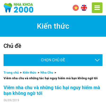
Kiến thức
Chủ đề
Chọ
Trang chủ
Kiến thức
Nha Chu
Viêm nha chu và những tác hại nguy hiểm mà bạn không ngờ tới
Viêm nha chu và những tác hại nguy hiểm mà
bạn không ngờ tới
06/09/2019