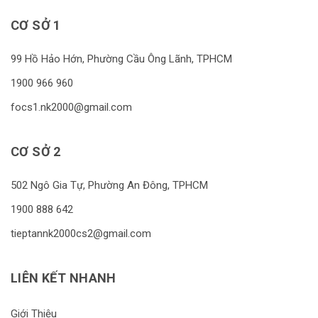
CƠ SỞ 1
99 Hồ Hảo Hớn, Phường Cầu Ông Lãnh, TPHCM
1900 966 960
focs1.nk2000@gmail.com
CƠ SỞ 2
502 Ngô Gia Tự, Phường An Đông, TPHCM
1900 888 642
tieptannk2000cs2@gmail.com
LIÊN KẾT NHANH
Giới Thiệu