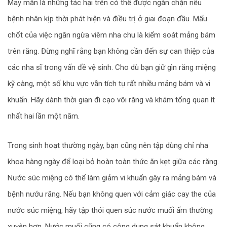
May mắn là những tác hại trên có thể được ngăn chặn nếu
bệnh nhân kịp thời phát hiện và điều trị ở giai đoạn đầu. Mấu
chốt của việc ngăn ngừa viêm nha chu là kiểm soát mảng bám
trên răng. Đừng nghĩ rằng bạn không cần đến sự can thiệp của
các nha sĩ trong vấn đề vệ sinh. Cho dù bạn giữ gìn răng miệng
kỹ càng, một số khu vực vẫn tích tụ rất nhiều mảng bám và vi
khuẩn. Hãy dành thời gian đi cạo vôi răng và khám tổng quan ít
nhất hai lần một năm.
Trong sinh hoạt thường ngày, bạn cũng nên tập dùng chỉ nha
khoa hàng ngày để loại bỏ hoàn toàn thức ăn kẹt giữa các răng.
Nước súc miệng có thể làm giảm vi khuẩn gây ra mảng bám và
bệnh nướu răng. Nếu bạn không quen với cảm giác cay the của
nước súc miệng, hãy tập thói quen súc nước muối ấm thường
xuyên hơn. Nước muối cũng có công dụng sát khuẩn không